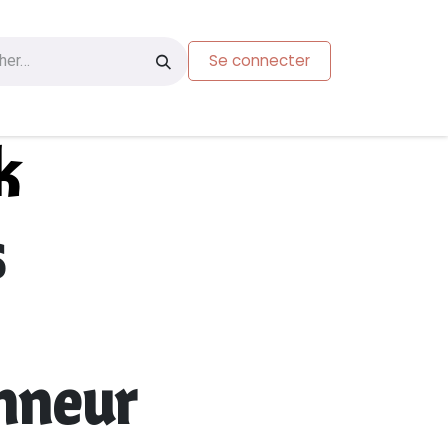
Se connecter
s
Carte-cadeau
k
s
onneur