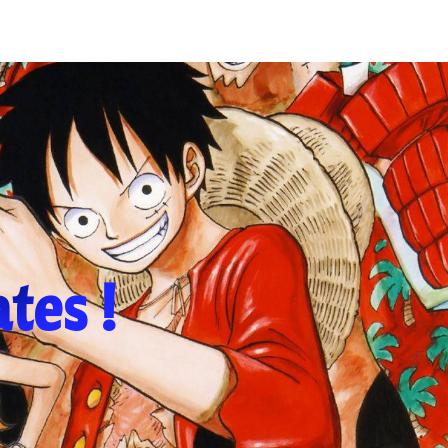
ates !