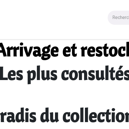
Figurines
Statues
Autres Produits
Manga
Solde
Arrivage et restoc
Les plus consulté
radis du collecti