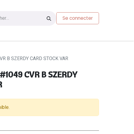
Se connecter
s
Carte-cadeau
VR B SZERDY CARD STOCK VAR
#1049 CVR B SZERDY
R
ible.