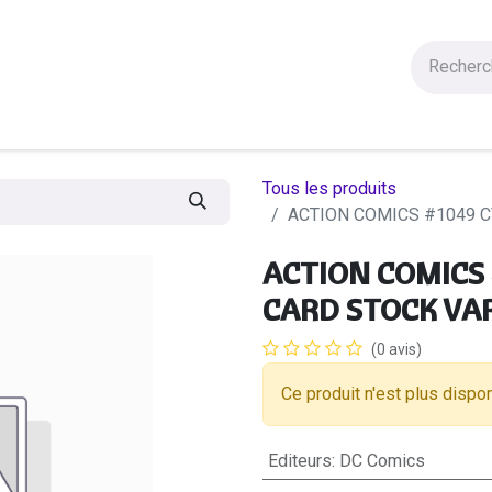
Figurines
Statues
Autres Produits
Manga
Solde
Tous les produits
ACTION COMICS #1049 C
ACTION COMICS 
CARD STOCK VA
(0 avis)
Ce produit n'est plus dispon
Editeurs
:
DC Comics