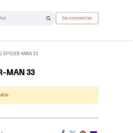
Se connecter
s
Carte-cadeau
G SPIDER-MAN 33
R-MAN 33
ible.