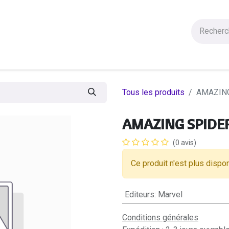
Figurines
Statues
Autres Produits
Manga
Solde
Tous les produits
AMAZIN
AMAZING SPIDE
(0 avis)
Ce produit n'est plus dispon
Editeurs
:
Marvel
Conditions générales