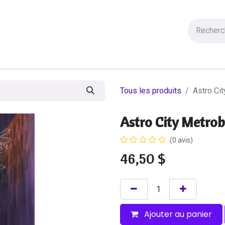
Figurines
Statues
Autres Produits
Manga
Solde
Tous les produits
Astro Ci
Astro City Metro
(0 avis)
46,50
$
Ajouter au panier