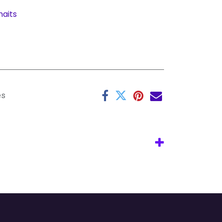
haits
es