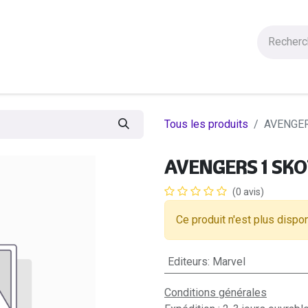
Figurines
Statues
Autres Produits
Manga
Solde
Tous les produits
AVENGER
AVENGERS 1 SK
(0 avis)
Ce produit n'est plus dispon
Editeurs
:
Marvel
Conditions générales