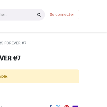
Se connecter
s
Carte-cadeau
RS FOREVER #7
VER #7
ible.