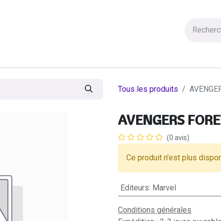
Figurines
Statues
Autres Produits
Manga
Solde
Tous les produits
AVENGE
AVENGERS FORE
(0 avis)
Ce produit n'est plus dispon
Editeurs
:
Marvel
Conditions générales