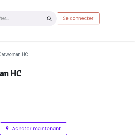
Se connecter
s
Carte-cadeau
Catwoman HC
an HC
Acheter maintenant