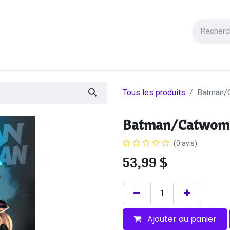
Figurines
Statues
Autres Produits
Manga
Solde
Tous les produits
Batman/
Batman/Catwom
(0 avis)
53,99
$
Ajouter au panier