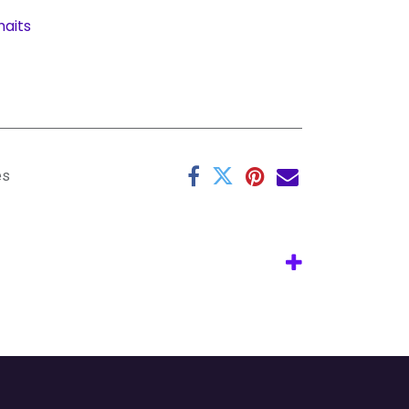
haits
es