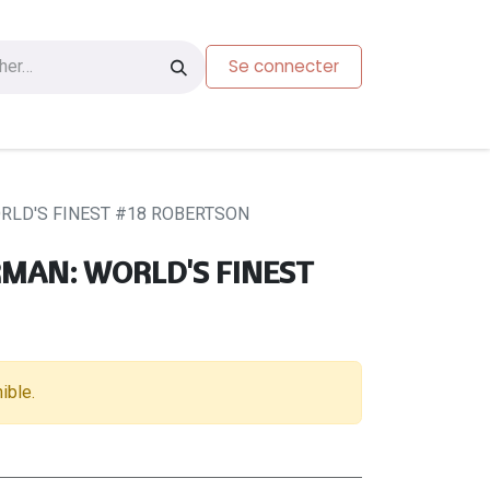
Se connecter
s
Carte-cadeau
LD'S FINEST #18 ROBERTSON
AN: WORLD'S FINEST
ible.