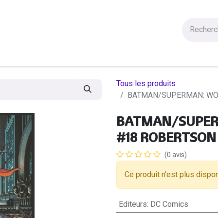
Figurines
Statues
Autres Produits
Manga
Solde
Tous les produits
BATMAN/SUPERMAN: WOR
BATMAN/SUPERM
#18 ROBERTSON
(0 avis)
Ce produit n'est plus dispon
Editeurs
:
DC Comics