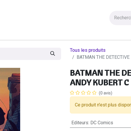
Figurines
Statues
Autres Produits
Manga
Solde
Tous les produits
BATMAN THE DETECTIVE #
BATMAN THE DET
ANDY KUBERT C
(0 avis)
Ce produit n'est plus dispon
Editeurs
:
DC Comics