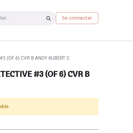
Se connecter
s
Carte-cadeau
3 (OF 6) CVR B ANDY KUBERT C
ECTIVE #3 (OF 6) CVR B
ible.