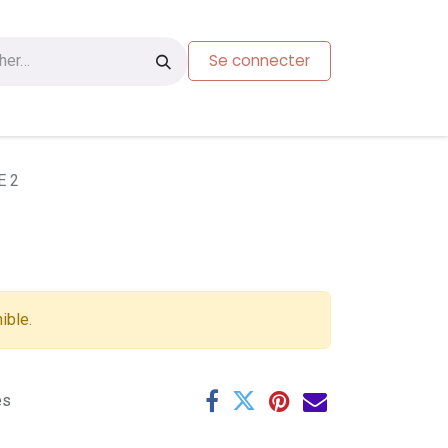
Se connecter
s
Carte-cadeau
E 2
ible.
es