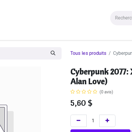
Figurines
Statues
Autres Produits
Manga
Solde
Tous les produits
Cyberpun
Cyberpunk 2077: 
Alan Love)
(0 avis)
5,60
$