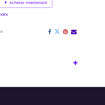
Acheter maintenant
haits
es