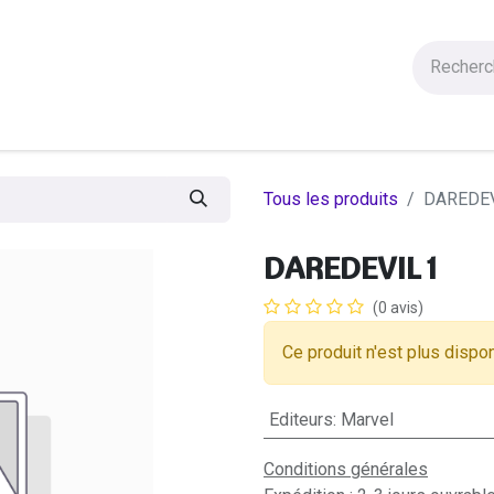
Figurines
Statues
Autres Produits
Manga
Solde
Tous les produits
DAREDEV
DAREDEVIL 1
(0 avis)
Ce produit n'est plus dispon
Editeurs
:
Marvel
Conditions générales