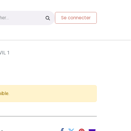
Se connecter
s
Carte-cadeau
IL 1
ible.