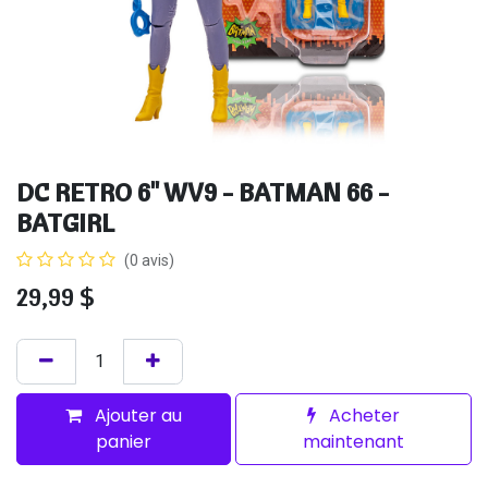
DC RETRO 6" WV9 - BATMAN 66 -
BATGIRL
(0 avis)
29,99
$
Ajouter au
Acheter
panier
maintenant