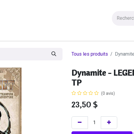
Figurines
Statues
Autres Produits
Manga
Solde
Tous les produits
Dynamit
Dynamite - LE
TP
(0 avis)
23,50
$