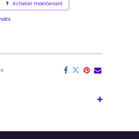
Acheter maintenant
haits
es