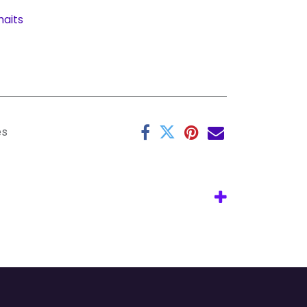
haits
es