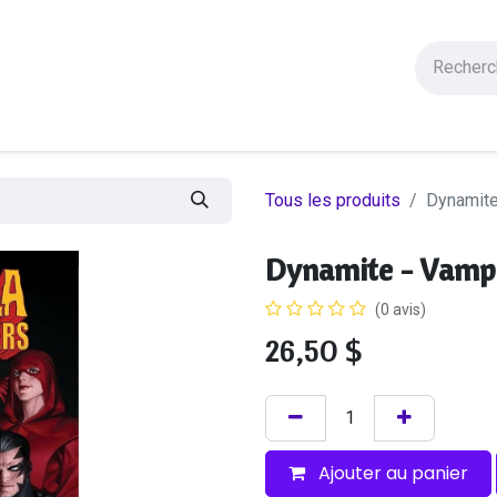
Figurines
Statues
Autres Produits
Manga
Solde
Tous les produits
Dynamite
Dynamite - Vampi
(0 avis)
26,50
$
Ajouter au panier