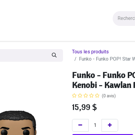
Figurines
Statues
Autres Produits
Manga
Solde
Tous les produits
Funko - Funko POP! Star 
Funko - Funko PO
Kenobi - Kawlan
(0 avis)
15,99
$