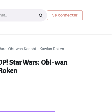
Se connecter
s
Carte-cadeau
Wars: Obi-wan Kenobi - Kawlan Roken
P! Star Wars: Obi-wan
 Roken