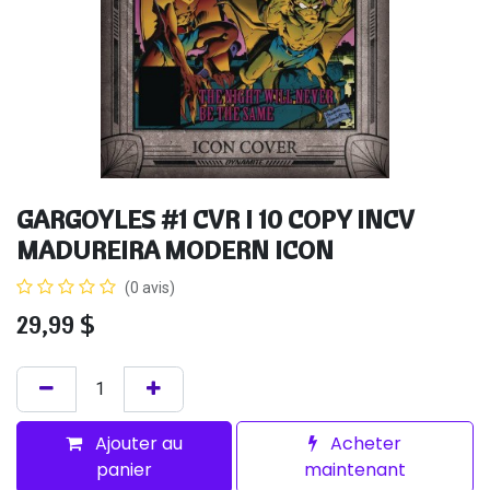
GARGOYLES #1 CVR I 10 COPY INCV
MADUREIRA MODERN ICON
(0 avis)
29,99
$
Ajouter au
Acheter
panier
maintenant