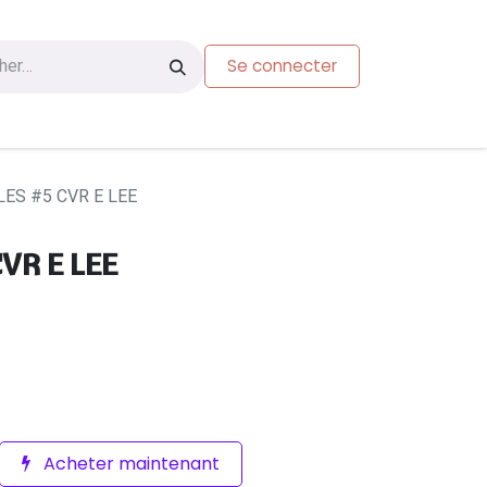
Se connecter
s
Carte-cadeau
ES #5 CVR E LEE
VR E LEE
Acheter maintenant