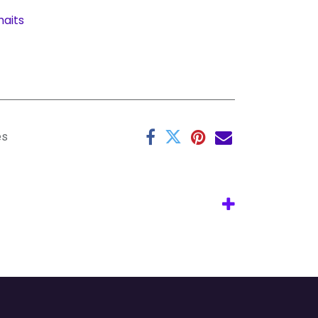
haits
es