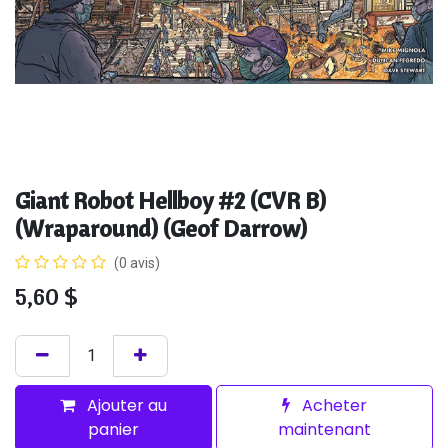
Giant Robot Hellboy #2 (CVR B)
(Wraparound) (Geof Darrow)
(0 avis)
5,60
$
Ajouter au
Acheter
panier
maintenant