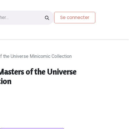
Se connecter
s
Carte-cadeau
 the Universe Minicomic Collection
asters of the Universe
tion