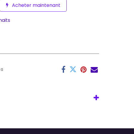
Acheter maintenant
haits
es