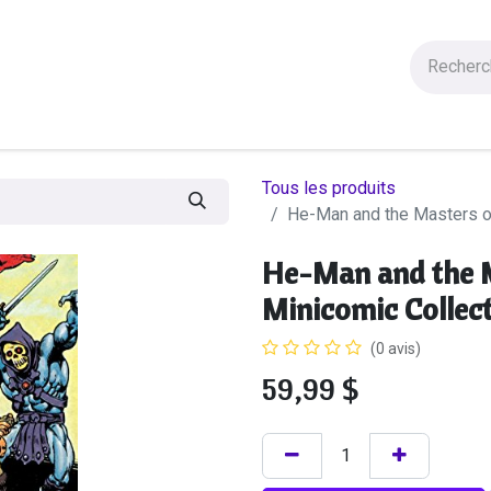
Figurines
Statues
Autres Produits
Manga
Solde
Tous les produits
He-Man and the Masters of
He-Man and the M
Minicomic Collec
(0 avis)
59,99
$