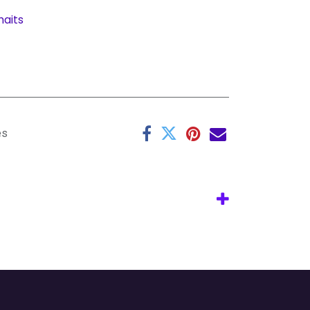
haits
es