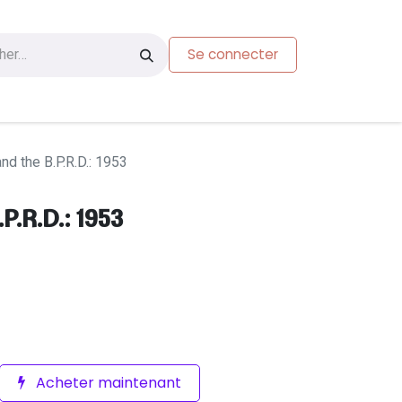
Se connecter
s
Carte-cadeau
nd the B.P.R.D.: 1953
P.R.D.: 1953
Acheter maintenant