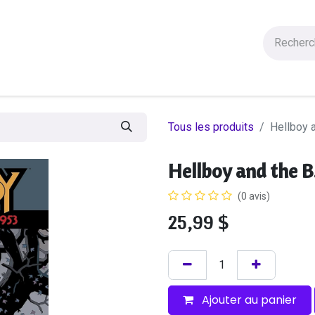
Figurines
Statues
Autres Produits
Manga
Solde
Tous les produits
Hellboy a
Hellboy and the B.
(0 avis)
25,99
$
Ajouter au panier