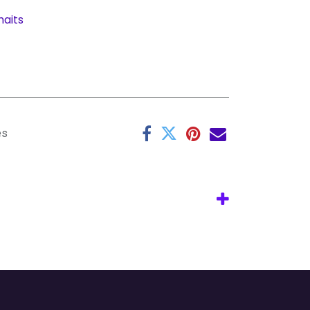
haits
es