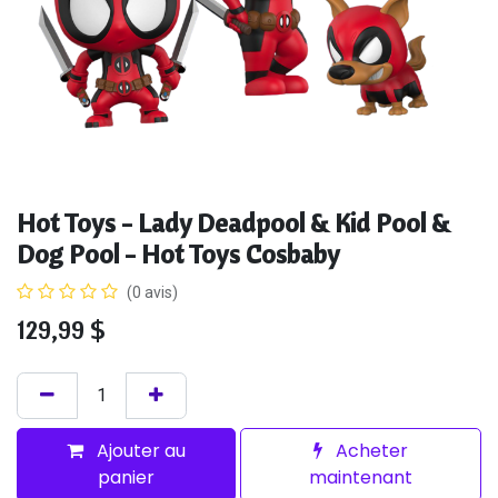
Hot Toys - Lady Deadpool & Kid Pool &
Dog Pool - Hot Toys Cosbaby
(0 avis)
129,99
$
Ajouter au
Acheter
panier
maintenant