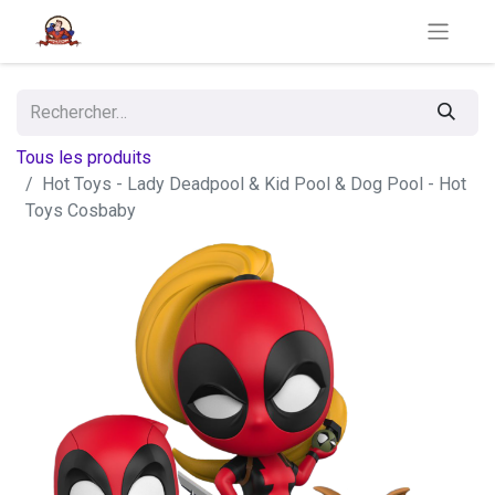
Tous les produits
Hot Toys - Lady Deadpool & Kid Pool & Dog Pool - Hot
Toys Cosbaby