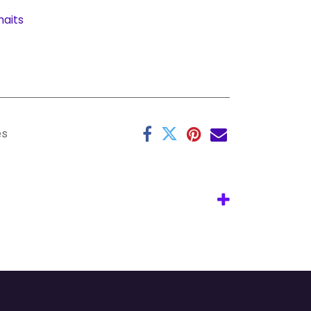
haits
es