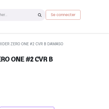
Se connecter
s
Carte-cadeau
IDER ZERO ONE #2 CVR B DAMASO
RO ONE #2 CVR B