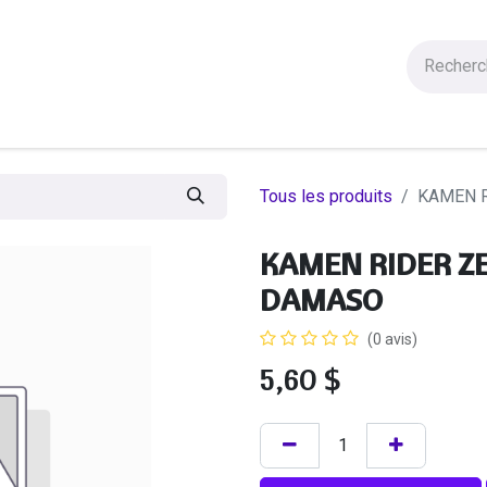
Figurines
Statues
Autres Produits
Manga
Solde
Tous les produits
KAMEN R
KAMEN RIDER ZE
DAMASO
(0 avis)
5,60
$