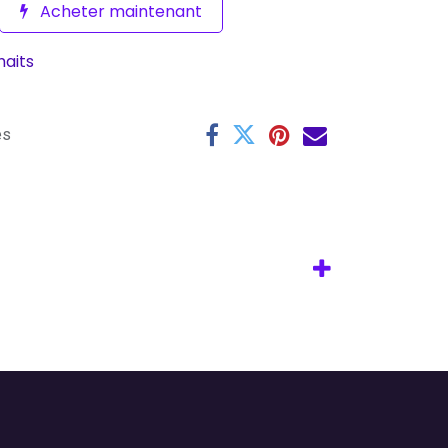
Acheter maintenant
haits
es