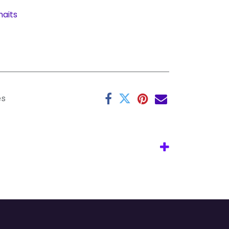
haits
es