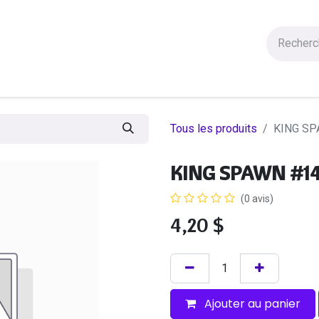
Figurines
Statues
Autres Produits
Manga
Solde
Tous les produits
KING SP
KING SPAWN #14
(0 avis)
4,20
$
Ajouter au panier