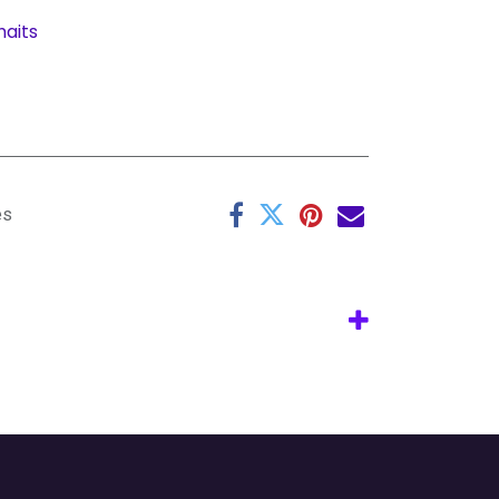
haits
es