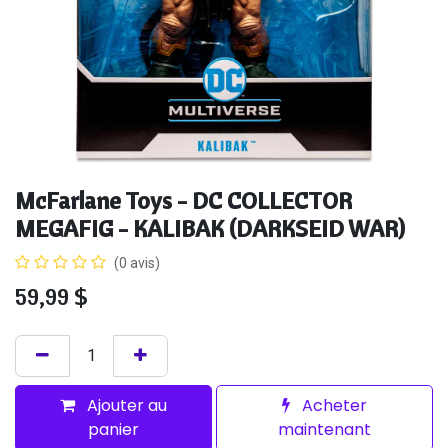
McFarlane Toys - DC COLLECTOR
MEGAFIG - KALIBAK (DARKSEID WAR)
(0 avis)
59,99
$
Ajouter au
Acheter
panier
maintenant