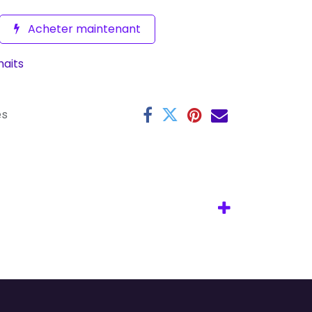
Acheter maintenant
haits
es