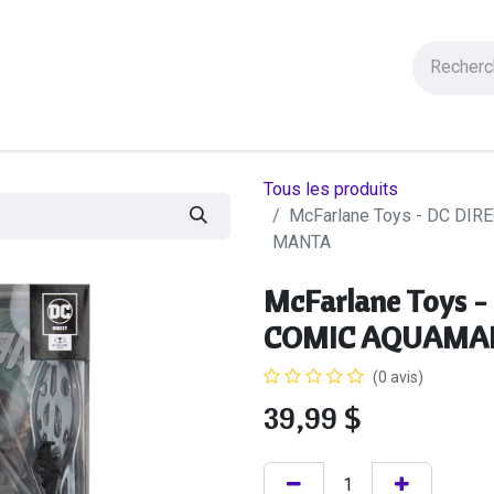
Figurines
Statues
Autres Produits
Manga
Solde
Tous les produits
McFarlane Toys - DC DI
MANTA
McFarlane Toys -
COMIC AQUAMAN
(0 avis)
39,99
$