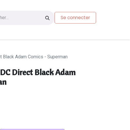
Se connecter
s
Carte-cadeau
ct Black Adam Comics - Superman
 DC Direct Black Adam
an