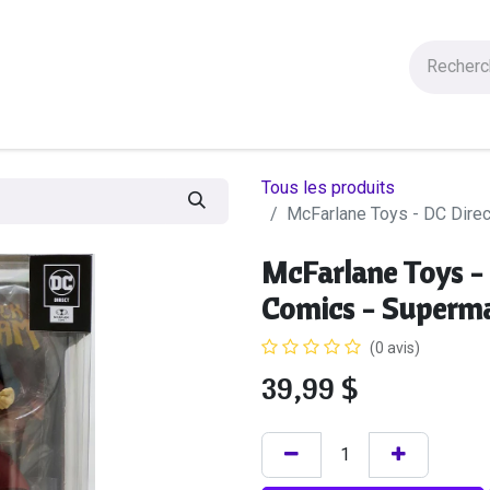
Figurines
Statues
Autres Produits
Manga
Solde
Tous les produits
McFarlane Toys - DC Dire
McFarlane Toys -
Comics - Superm
(0 avis)
39,99
$