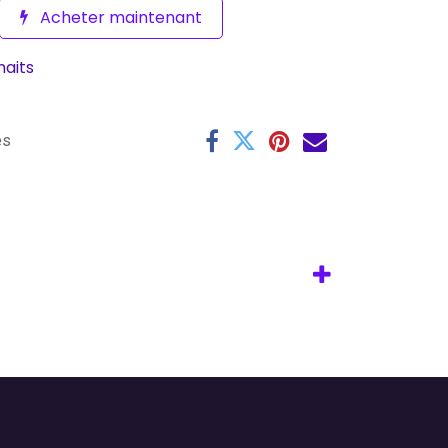
Acheter maintenant
haits
es