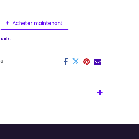
Acheter maintenant
haits
es