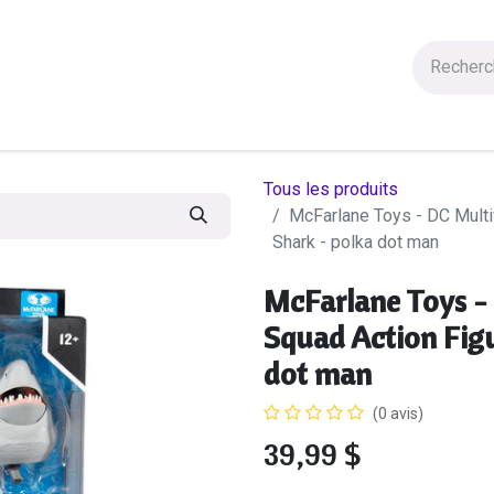
Figurines
Statues
Autres Produits
Manga
Solde
Tous les produits
McFarlane Toys - DC Multi
Shark - polka dot man
McFarlane Toys - 
Squad Action Fig
dot man
(0 avis)
39,99
$