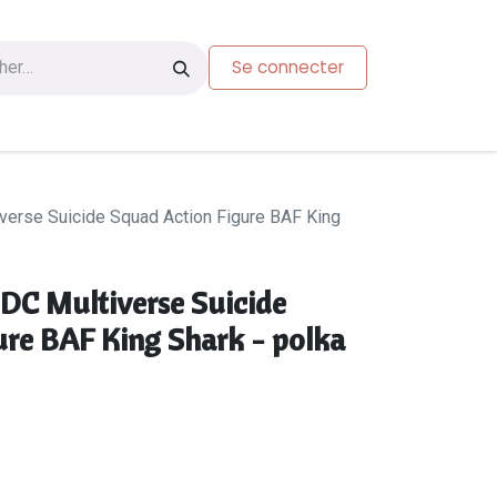
Se connecter
s
Carte-cadeau
verse Suicide Squad Action Figure BAF King
DC Multiverse Suicide
ure BAF King Shark - polka