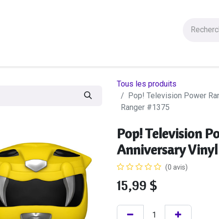
Figurines
Statues
Autres Produits
Manga
Solde
Tous les produits
Pop! Television Power Ran
Ranger #1375
Pop! Television P
Anniversary Vinyl
(0 avis)
15,99
$