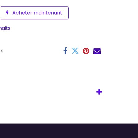
Acheter maintenant
haits
es