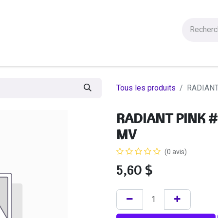
Figurines
Statues
Autres Produits
Manga
Solde
Tous les produits
RADIANT
RADIANT PINK #
MV
(0 avis)
5,60
$