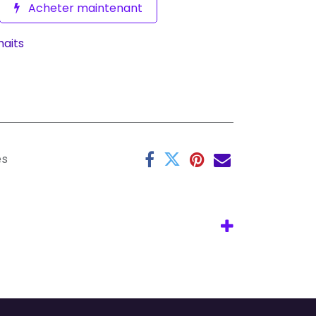
Acheter maintenant
haits
es