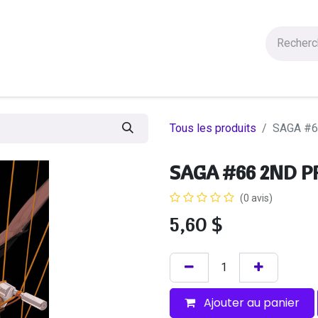
Figurines
Statues
Autres Produits
Manga
Solde
Tous les produits
SAGA #6
SAGA #66 2ND P
(0 avis)
5,60
$
Ajouter au panier