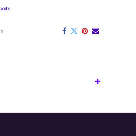
haits
es