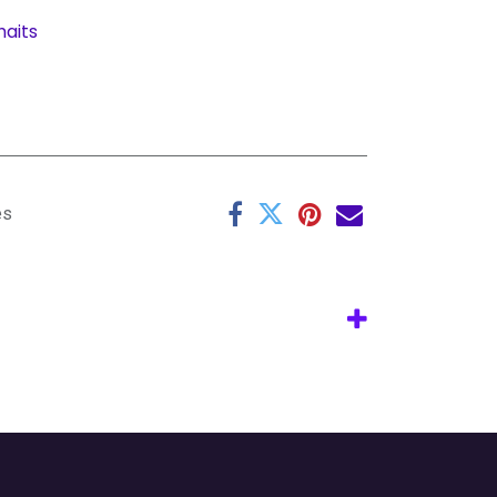
haits
es