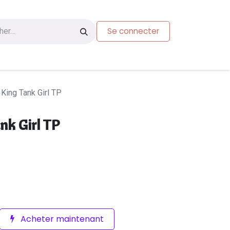
Se connecter
s
Carte-cadeau
: King Tank Girl TP
nk Girl TP
Acheter maintenant