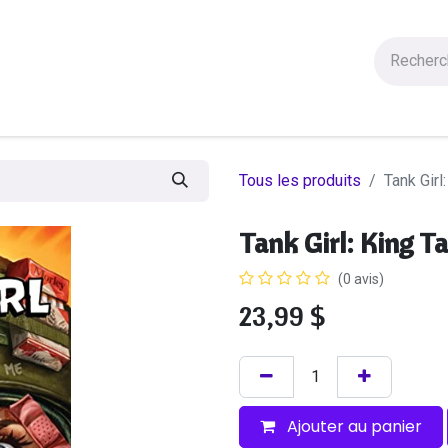
Figurines
Statues
Autres Produits
Manga
Solde
Tous les produits
Tank Girl
Tank Girl: King Ta
(0 avis)
23,99
$
Ajouter au panier