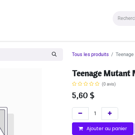
Figurines
Statues
Autres Produits
Manga
Solde
Tous les produits
Teenage 
Teenage Mutant N
(0 avis)
5,60
$
Ajouter au panier