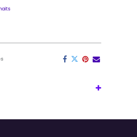
haits
es