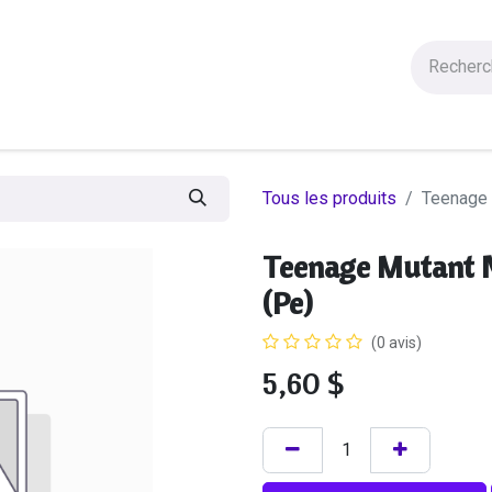
Figurines
Statues
Autres Produits
Manga
Solde
Tous les produits
Teenage 
Teenage Mutant N
(Pe)
(0 avis)
5,60
$