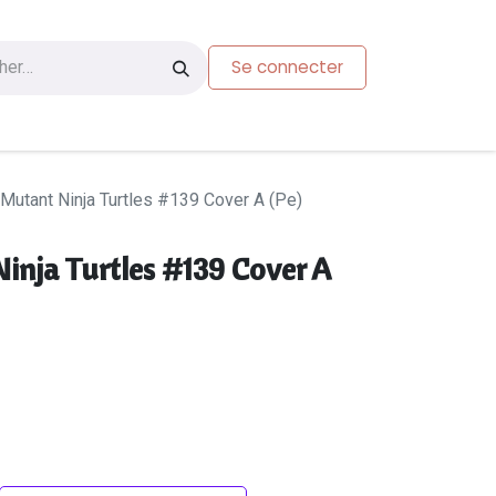
Se connecter
s
Carte-cadeau
Mutant Ninja Turtles #139 Cover A (Pe)
inja Turtles #139 Cover A