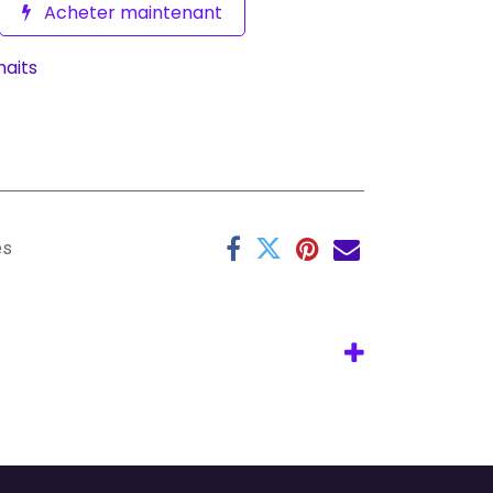
Acheter maintenant
haits
es