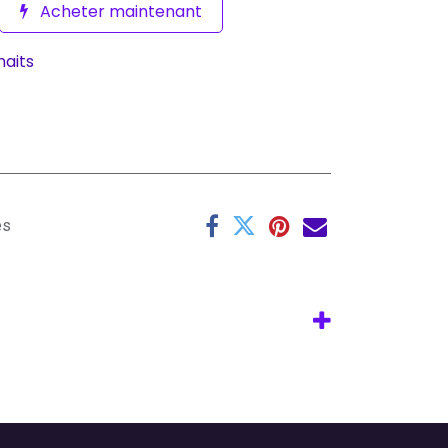
Acheter maintenant
haits
es