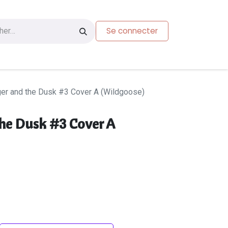
Se connecter
s
Carte-cadeau
er and the Dusk #3 Cover A (Wildgoose)
he Dusk #3 Cover A