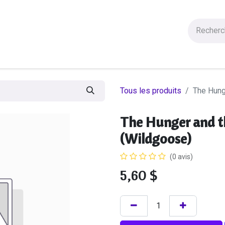
Figurines
Statues
Autres Produits
Manga
Solde
Tous les produits
The Hung
The Hunger and t
(Wildgoose)
(0 avis)
5,60
$