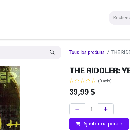
Figurines
Statues
Autres Produits
Manga
Solde
Tous les produits
THE RID
THE RIDDLER: Y
(0 avis)
39,99
$
Ajouter au panier