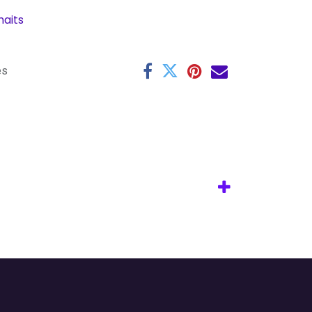
haits
es