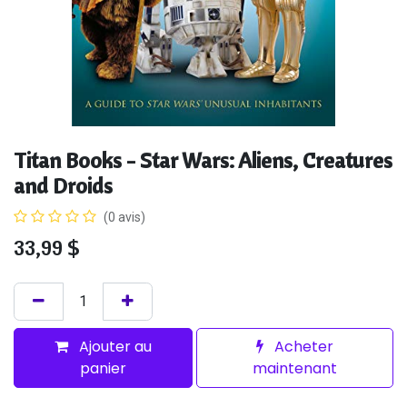
Titan Books - Star Wars: Aliens, Creatures
and Droids
(0 avis)
33,99
$
Ajouter au
Acheter
panier
maintenant